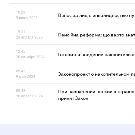
10.29
Взнос за лиц с инвалидностью н
9 июня 2026
15.31
Пенсійна реформа: що варто знат
24 апреля 2025
12.45
Готовится введение накопительн
28 октября 2024
09.42
Законопроект о накопительном п
9 мая 2024
09.48
При назначении пенсии в страхов
26 апреля 2024
принят Закон