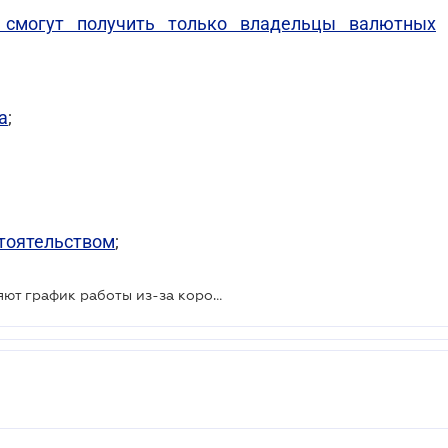
 смогут получить только владельцы валютных
а
;
тоятельством
;
Крупные сети супермаркетов меняют график работы из-за коронавируса