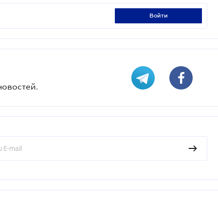
войти
новостей.