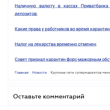
Наличную валюту в кассах Приватбанка
депозитов
;
Какие права у работников во время карантин
Налог на лекарства временно отменен
;
Совет признал карантин форс-мажорным обс
Главная
/
Новости
/
Оставьте комментарий