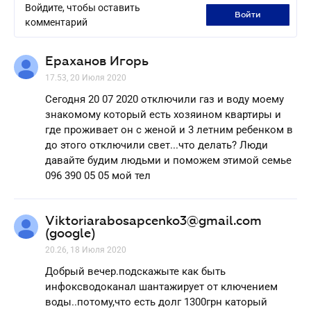
Войдите, чтобы оставить
войти
комментарий
Ераханов Игорь
17.53, 20 Июля 2020
Сегодня 20 07 2020 отключили газ и воду моему
знакомому который есть хозяином квартиры и
где проживает он с женой и 3 летним ребенком в
до этого отключили свет...что делать? Люди
давайте будим людьми и поможем этимой семье
096 390 05 05 мой тел
Viktoriarabosapcenko3@gmail.com
(google)
20.26, 18 Июля 2020
Добрый вечер.подскажыте как быть
инфоксводоканал шантажирует от ключением
воды..потому,что есть долг 1300грн каторый