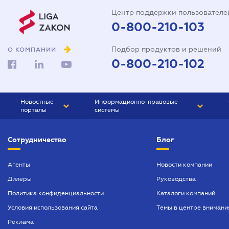
Центр поддержки пользователе
0-800-210-103
Подбор продуктов и решений
О КОМПАНИИ
0-800-210-102
Новостные
Информационно-правовые
порталы
системы
ЮРЛИГА
Право Украины
Сотрудничество
Блог
БИЗНЕС
ГРАНД
БУХГАЛТЕР.ua
ПРАЙМ
Агенты
Новости компании
Дилеры
Руководства
БУХГАЛТЕР ПРОФ
Политика конфиденциальности
Каталоги компаний
ЮРИСТ ПРОФ
Условия использования сайта
Темы в центре внимани
ЮРИСТ
Реклама