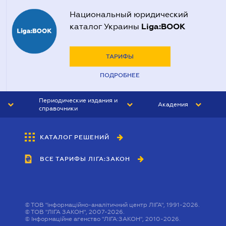
Национальный юридический
Liga:BOOK
каталог Украины
ТАРИФЫ
ПОДРОБНЕЕ
Периодические издания и
Академия
справочники
ЮРИСТ&ЗАКОН
АКАДЕМИЯ ЛІГА:ЗАКОН
КАТАЛОГ РЕШЕНИЙ
БУХГАЛТЕР&ЗАКОН
ВСЕ ТАРИФЫ ЛІГА:ЗАКОН
ВЕСТНИК МСФО
ИНТЕРБУХ
ЛИЧНЫЙ ЭКСПЕРТ
©
ТОВ "інформаційно-аналітичний центр ЛІГА", 1991-2026.
©
ТОВ "ЛІГА ЗАКОН", 2007-2026.
©
Інформаційне агенство "ЛІГА:ЗАКОН", 2010-2026.