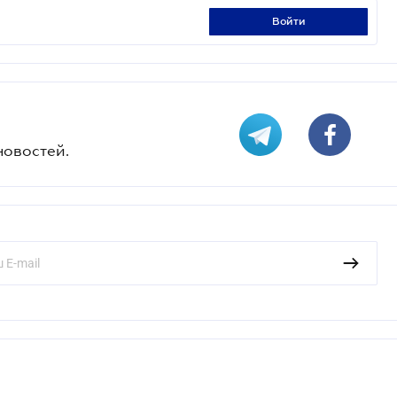
войти
новостей.