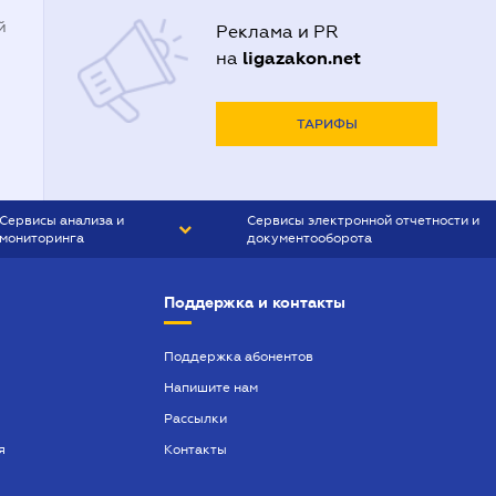
й
Реклама и PR
ligazakon.net
на
ТАРИФЫ
Сервисы анализа и
Сервисы электронной отчетности и
мониторинга
документооборота
CONTR AGENT
Liga:REPORT
Поддержка и контакты
SMS-МАЯК
VERDICTUM
Поддержка абонентов
Напишите нам
SEMANTRUM
Рассылки
SMS-МАЯК ИПОТЕКА
я
Контакты