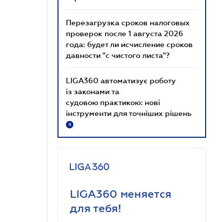
Перезагрузка сроков налоговых
проверок после 1 августа 2026
года: будет ли исчисление сроков
давности "с чистого листа"?
LIGA360 автоматизує роботу
із законами та
судовою практикою: нові
інструменти для точніших рішень
R
LIGA360 меняется
для тебя!