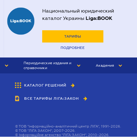
Национальный юридический
Liga:BOOK
каталог Украины
ТАРИФЫ
ПОДРОБНЕЕ
Периодические издания и
Академия
справочники
ЮРИСТ&ЗАКОН
АКАДЕМИЯ ЛІГА:ЗАКОН
КАТАЛОГ РЕШЕНИЙ
БУХГАЛТЕР&ЗАКОН
ВСЕ ТАРИФЫ ЛІГА:ЗАКОН
ВЕСТНИК МСФО
ИНТЕРБУХ
ЛИЧНЫЙ ЭКСПЕРТ
©
ТОВ "інформаційно-аналітичний центр ЛІГА", 1991-2026.
©
ТОВ "ЛІГА ЗАКОН", 2007-2026.
©
Інформаційне агенство "ЛІГА:ЗАКОН", 2010-2026.