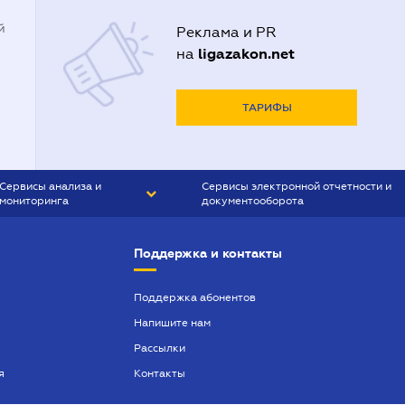
й
Реклама и PR
ligazakon.net
на
ТАРИФЫ
Сервисы анализа и
Сервисы электронной отчетности и
мониторинга
документооборота
CONTR AGENT
Liga:REPORT
Поддержка и контакты
SMS-МАЯК
VERDICTUM
Поддержка абонентов
Напишите нам
SEMANTRUM
Рассылки
SMS-МАЯК ИПОТЕКА
я
Контакты