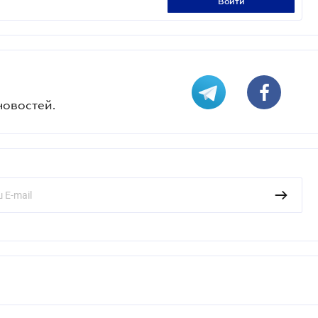
войти
новостей.