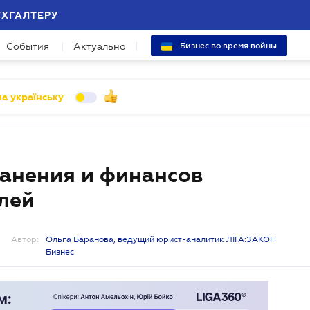
УХГАЛТЕРУ
События
Актуально
Бизнес во время войны
а українську
анения и финансов
лей
Автор:
Ольга Баранова, ведущий юрист-аналитик ЛІГА:ЗАКОН
Бизнес