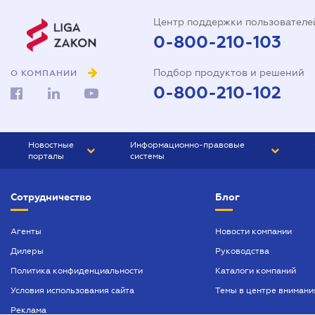
Центр поддержки пользователе
0-800-210-103
Подбор продуктов и решений
О КОМПАНИИ
0-800-210-102
Новостные
Информационно-правовые
порталы
системы
ЮРЛИГА
Право Украины
Сотрудничество
Блог
БИЗНЕС
ГРАНД
БУХГАЛТЕР.ua
ПРАЙМ
Агенты
Новости компании
Дилеры
Руководства
БУХГАЛТЕР ПРОФ
Политика конфиденциальности
Каталоги компаний
ЮРИСТ ПРОФ
Условия использования сайта
Темы в центре внимани
ЮРИСТ
Реклама