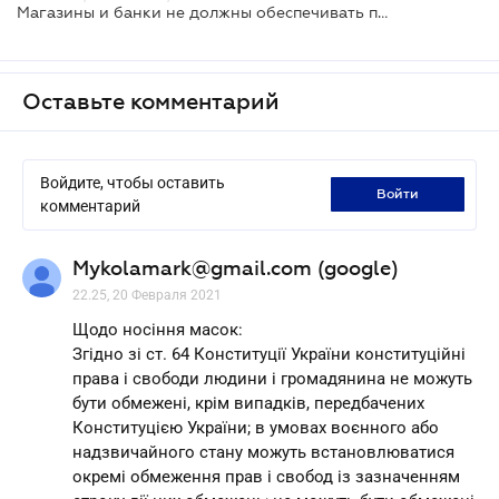
Магазины и банки не должны обеспечивать посетителей масками: разъяснение Кабмина
Оставьте комментарий
Войдите, чтобы оставить
войти
комментарий
Mykolamark@gmail.com (google)
22.25, 20 Февраля 2021
Щодо носіння масок:
Згідно зі ст. 64 Конституції України конституційні
права і свободи людини і громадянина не можуть
бути обмежені, крім випадків, передбачених
Конституцією України; в умовах воєнного або
надзвичайного стану можуть встановлюватися
окремі обмеження прав і свобод із зазначенням