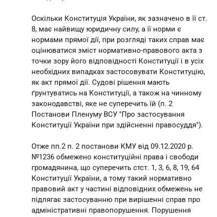
Оскільки Конституція України, як зазначено в її ст.
8, має найвищу юридичну силу, а її норми є
нормами прямої дії, при розгляді таких справ має
оцінюватися зміст нормативно-правового акта з
точки зору його відповідності Конституції і в усіх
необхідних випадках застосовувати Конституцію,
як акт прямої дії. Судові рішення мають
ґрунтуватись на Конституції, а також на чинному
законодавстві, яке не суперечить їй (п. 2
Постанови Пленуму ВСУ "Про застосування
Конституції України при здійсненні правосуддя").
Отже пп.2 п. 2 постанови КМУ від 09.12.2020 р.
№1236 обмежено конституційні права і свободи
громадянина, що суперечить стст. 1, 3, 6, 8, 19, 64
Конституції України, а тому такий нормативно
правовий акт у частині відповідних обмежень не
підлягає застосуванню при вирішенні справ про
адміністративні правопорушення. Порушення