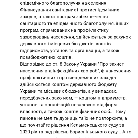
епідемічного благополуччя на-селення
Фінансування санітарних і протиепідемічних
заходів, а також програм забезпе-чення
санітарного та епідемічного благополуччя, інших
програм, спрямованих на профі-лактику
захворювань населення, здійснюється за рахунок
державного і місцевих бю-джетів, коштів
підприємств, установ та організацій, а також
позабюджетних коштів.
Відповідно до ст. 8 Закону України "Про захист
населення від інфекційних хво-роб", фінансування
профілактичних і протиепідемічних заходів
здійснюється коштом державного бюджету
України та місцевих бюджетів, а у випадках,
передбачених зако-ном, — коштом підприємств,
установ та організацій незалежно від форм
власності, а та-кож коштів фізичних осіб... Тому
панове не меліть дурниць та їх не повторюйте, а
ще почитайте рішення Кельменецького суду за
2020 рік та ряд рішень Бориспільського суду... А то