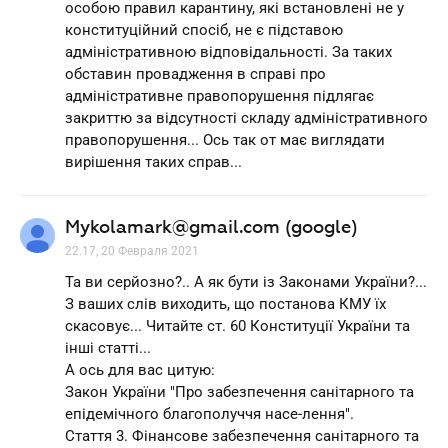
особою правил карантину, які встановлені не у
конституційний спосіб, не є підставою
адміністративною відповідальності. За таких
обставин провадження в справі про
адміністративне правопорушення підлягає
закриттю за відсутності складу адміністративного
правопорушення... Ось так от має виглядати
вирішення таких справ...
Mykolamark@gmail.com (google)
22.17, 20 Февраля 2021
Та ви серйозно?.. А як бути із Законами України?...
З ваших слів виходить, що постанова КМУ їх
скасовує... Читайте ст. 60 Конституції України та
інші статті...
А ось для вас цитую:
Закон України "Про забезпечення санітарного та
епідемічного благополуччя насе-лення".
Стаття 3. Фінансове забезпечення санітарного та