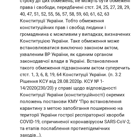
строку дії цих обмежень; не можуть бути обмежені
права і свободи, передбачені стст. 24, 25, 27, 28, 29,
40, 47, 51, 52, 55, 56, 57, 58, 59, 60, 61, 62, 63
Конституції України. Тобто обмеження
конституційних прав і свобод людини і
громадянина є можливим у випадках, визначених
Конституцією України. Таке обмеження може
встановлюватися виключно законом актом,
ухваленим ВР України, як єдиним органом
законодавчої влади в Україні. Встановлення
такого обмеження підзаконним актом суперечить
стст. 1, 3, 6, 8, 19, 64 Конституції України. (п. 3.2
Рішення КСУ від 28.08.2020р. КСУ № 1-
14/2020(230/20) у справі щодо відповідності
Конституції України (конституційності) окремих
положень постанови КМУ "Про встановлення
карантину з метою запобігання поширенню на
території України гострої респіраторної хвороби
COVID-19, спричиненої коронавірусом SARS-CoV-2,
та етапів послаблення протиепідемічних
заходів…).