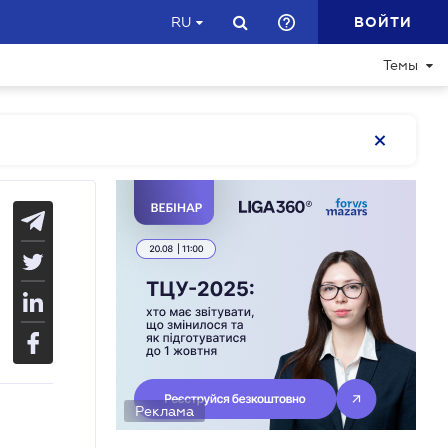
ВОЙТИ
RU
Темы
Реклама