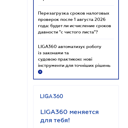
Перезагрузка сроков налоговых
проверок после 1 августа 2026
года: будет ли исчисление сроков
давности "с чистого листа"?
LIGA360 автоматизує роботу
із законами та
судовою практикою: нові
інструменти для точніших рішень
R
LIGA360 меняется
для тебя!