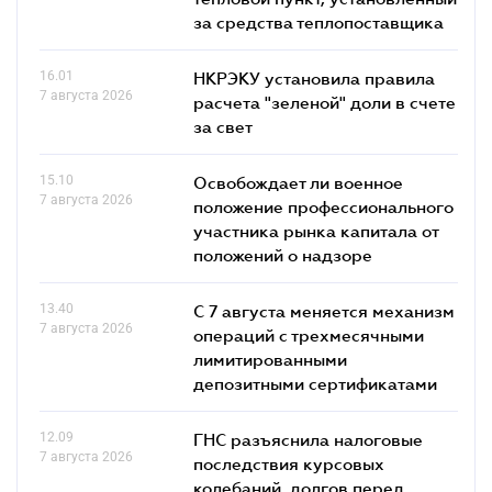
за средства теплопоставщика
16.01
НКРЭКУ установила правила
7 августа 2026
расчета "зеленой" доли в счете
за свет
15.10
Освобождает ли военное
7 августа 2026
положение профессионального
участника рынка капитала от
положений о надзоре
13.40
С 7 августа меняется механизм
7 августа 2026
операций с трехмесячными
лимитированными
депозитными сертификатами
12.09
ГНС разъяснила налоговые
7 августа 2026
последствия курсовых
колебаний, долгов перед