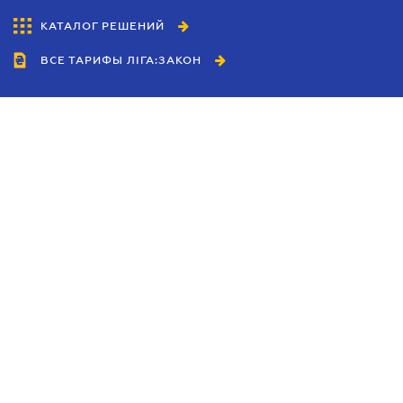
КАТАЛОГ РЕШЕНИЙ
ВСЕ ТАРИФЫ ЛІГА:ЗАКОН
Сотрудничество
Агенты
Дилеры
Политика
конфиденциальности
Условия использования
сайта
Реклама
Блог
Новости компании
Руководства
Каталоги компаний