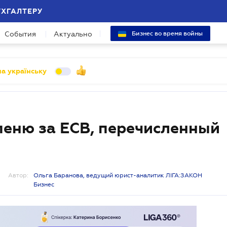
УХГАЛТЕРУ
События
Актуально
Бизнес во время войны
а українську
пеню за ЕСВ, перечисленный
Автор:
Ольга Баранова, ведущий юрист-аналитик ЛІГА:ЗАКОН
Бизнес