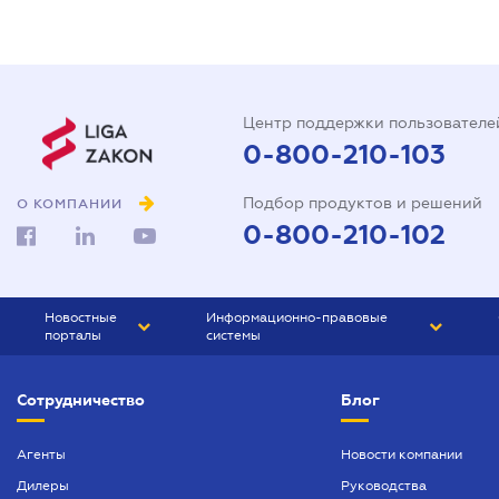
Центр поддержки пользователе
0-800-210-103
Подбор продуктов и решений
О КОМПАНИИ
0-800-210-102
Новостные
Информационно-правовые
порталы
системы
ЮРЛИГА
Право Украины
Сотрудничество
Блог
БИЗНЕС
ГРАНД
БУХГАЛТЕР.ua
ПРАЙМ
Агенты
Новости компании
Дилеры
Руководства
БУХГАЛТЕР ПРОФ