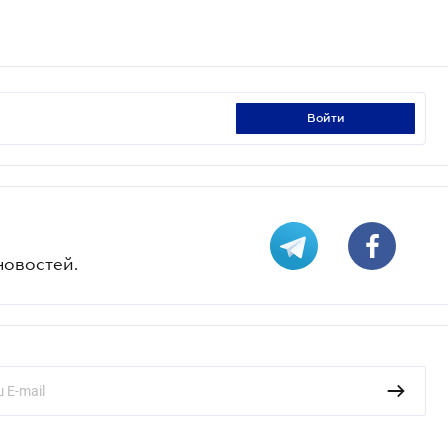
войти
новостей.