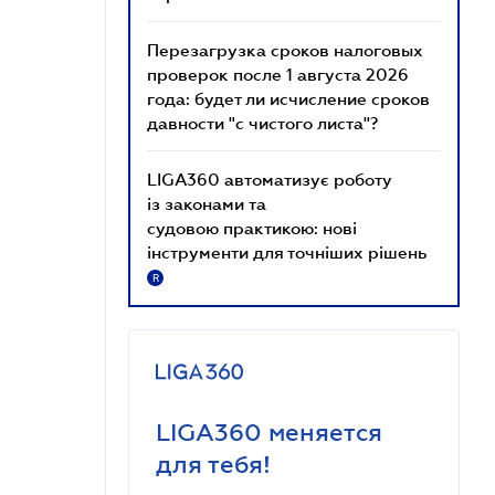
Перезагрузка сроков налоговых
проверок после 1 августа 2026
года: будет ли исчисление сроков
давности "с чистого листа"?
LIGA360 автоматизує роботу
із законами та
судовою практикою: нові
інструменти для точніших рішень
R
LIGA360 меняется
для тебя!