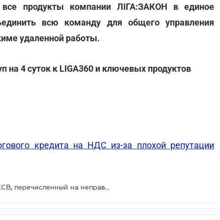
а все продукты компании ЛІГА:ЗАКОН в единое
ъединить всю команду для общего управления
жиме удаленной работы.
п на 4 суток к LIGA360 и ключевых продуктов
гового кредита на НДС из-за плохой репутации
ГНС не может насчитать пеню за ЕСВ, перечисленный на неправильный счет