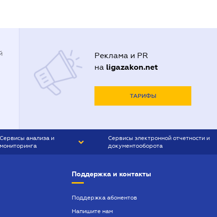
й
Реклама и PR
ligazakon.net
на
ТАРИФЫ
Сервисы анализа и
Сервисы электронной отчетности и
мониторинга
документооборота
CONTR AGENT
Liga:REPORT
Поддержка и контакты
SMS-МАЯК
VERDICTUM
Поддержка абонентов
Напишите нам
SEMANTRUM