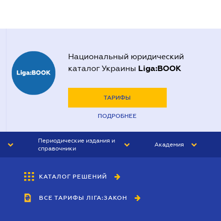
Национальный юридический
Liga:BOOK
каталог Украины
ТАРИФЫ
ПОДРОБНЕЕ
Периодические издания и
Академия
справочники
ЮРИСТ&ЗАКОН
АКАДЕМИЯ ЛІГА:ЗАКОН
КАТАЛОГ РЕШЕНИЙ
БУХГАЛТЕР&ЗАКОН
ВСЕ ТАРИФЫ ЛІГА:ЗАКОН
ВЕСТНИК МСФО
ИНТЕРБУХ