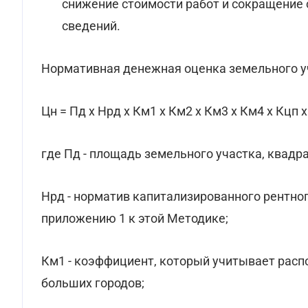
снижение стоимости работ и сокращение с
сведений.
Нормативная денежная оценка земельного уч
Цн = Пд х Нрд х Км1 х Км2 х Км3 х Км4 х Кцп х
где Пд - площадь земельного участка, квадр
Нрд - норматив капитализированного рентно
приложению 1 к этой Методике;
Км1 - коэффициент, который учитывает рас
больших городов;