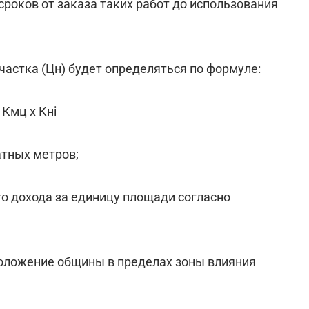
роков от заказа таких работ до использования
астка (Цн) будет определяться по формуле:
 Кмц х Кні
атных метров;
го дохода за единицу площади согласно
положение общины в пределах зоны влияния