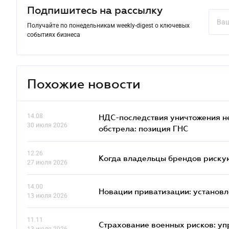
Подпишитесь на рассылку
Получайте по понедельникам weekly-digest о ключевых
событиях бизнеса
Похожие новости
14.08
НДС-последствия уничтожения н
30 июля 2026
обстрела: позиция ГНС
12.26
Когда владельцы брендов риску
27 июля 2026
14.00
Новации приватизации: установл
13 июля 2026
11.11
Страхование военных рисков: у