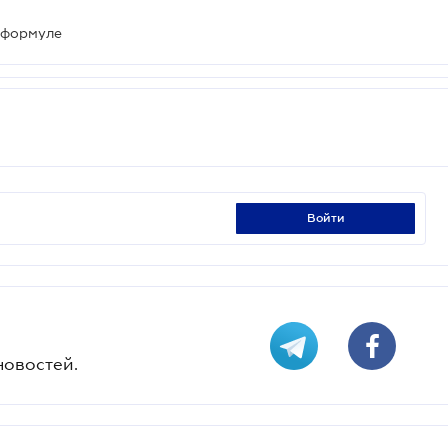
 формуле
войти
новостей.