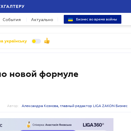
УХГАЛТЕРУ
События
Актуально
Бизнес во время войны
а українську
по новой формуле
Автор:
Александра Кознова, главный редактор LIGA ZAKON Бизнес