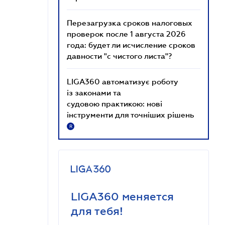
Перезагрузка сроков налоговых
проверок после 1 августа 2026
года: будет ли исчисление сроков
давности "с чистого листа"?
LIGA360 автоматизує роботу
із законами та
судовою практикою: нові
інструменти для точніших рішень
R
LIGA360 меняется
для тебя!