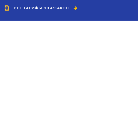
ВСЕ ТАРИФЫ ЛІГА:ЗАКОН
Сотрудничество
Агенты
Дилеры
Политика
конфиденциальности
Условия использования
сайта
Реклама
Блог
Новости компании
Руководства
Каталоги компаний
Темы в центре внимания