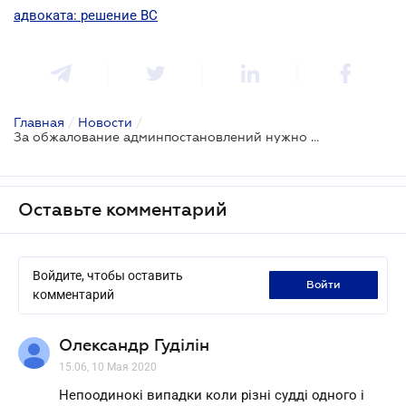
адвоката: решение ВС
Главная
/
Новости
/
За обжалование админпостановлений нужно платить судебный сбор: новая правовая позиция
Оставьте комментарий
Войдите, чтобы оставить
войти
комментарий
Олександр Гуділін
15.06, 10 Мая 2020
Непоодинокі випадки коли різні судді одного і