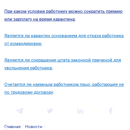
При каком условии работнику можно сократить премию
или зарплату на время карантина
;
Является ли карантин основанием для отказа работника
от командировки
;
Является ли сокращение штата законной причиной для
увольнения работника
;
Считается ли наемным работником лицо, работающее не
по трудовому договору
.
Главная
/
Новости
/