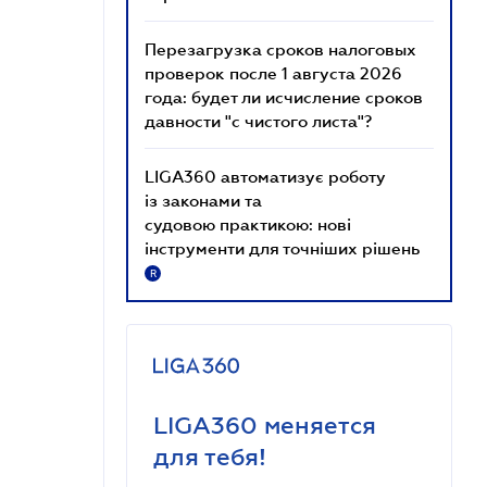
Перезагрузка сроков налоговых
проверок после 1 августа 2026
года: будет ли исчисление сроков
давности "с чистого листа"?
LIGA360 автоматизує роботу
із законами та
судовою практикою: нові
інструменти для точніших рішень
R
LIGA360 меняется
для тебя!