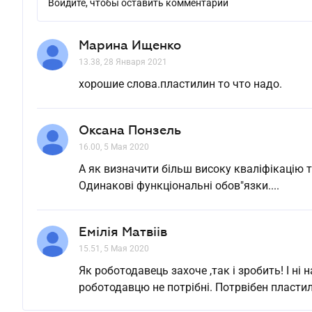
Войдите, чтобы оставить комментарий
Марина Ищенко
13.38, 28 Января 2021
хорошие слова.пластилин то что надо.
Оксана Понзель
16.00, 5 Мая 2020
А як визначити більш високу кваліфікацію 
Одинакові функціональні обов"язки....
Емілія Матвіів
15.51, 5 Мая 2020
Як роботодавець захоче ,так і зробить! І ні 
роботодавцю не потрібні. Потрвібен пластил