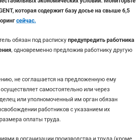
 нестабильных экономических условий. Мониторьте
ENT, которая содержит базу досье на свыше 6,5
торинг
сейчас.
тель обязан под расписку
предупредить работника
ения
, одновременно предложив работнику другую
ению, не соглашается на предложенную ему
 осуществляет самостоятельно или через
аделец или уполномоченный им орган обязан
свобождении работников с указанием их
 размера оплаты труда.
иями в организации производства и труда (кроме