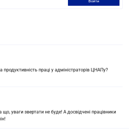
войти
та продуктивність праці у адміністраторів ЦНАПу?
на що, уваги звертати не буде! А досвідчені працівники
ін!