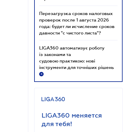
Перезагрузка сроков налоговых
проверок после 1 августа 2026
года: будет ли исчисление сроков
давности "с чистого листа"?
LIGA360 автоматизує роботу
із законами та
судовою практикою: нові
інструменти для точніших рішень
R
LIGA360 меняется
для тебя!