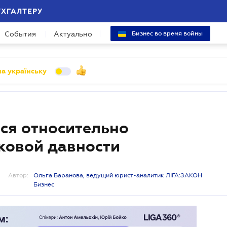
УХГАЛТЕРУ
События
Актуально
Бизнес во время войны
а українську
ся относительно
сковой давности
Автор:
Ольга Баранова, ведущий юрист-аналитик ЛІГА:ЗАКОН
Бизнес