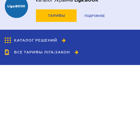
каталог Украины
Liga:BOOK
ТАРИФЫ
ПОДРОБНЕЕ
КАТАЛОГ РЕШЕНИЙ
ВСЕ ТАРИФЫ ЛІГА:ЗАКОН
Сотрудничество
Агенты
Дилеры
Политика
конфиденциальности
Условия использования
сайта
Реклама
Блог