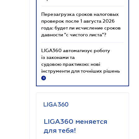
Перезагрузка сроков налоговых
проверок после 1 августа 2026
года: будет ли исчисление сроков
давности "с чистого листа"?
LIGA360 автоматизує роботу
із законами та
судовою практикою: нові
інструменти для точніших рішень
R
LIGA360 меняется
для тебя!