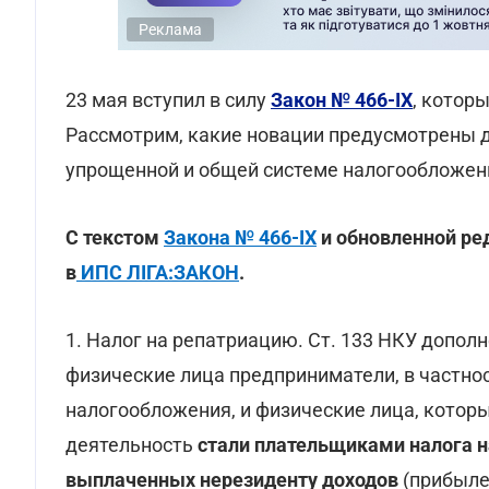
Реклама
23 мая вступил в силу
Закон № 466-IX
, котор
Рассмотрим, какие новации предусмотрены д
упрощенной и общей системе налогообложен
С текстом
Закона № 466-IX
и обновленной р
в
ИПС ЛІГА:ЗАКОН
.
1. Налог на репатриацию. Ст. 133 НКУ допол
физические лица предприниматели, в частно
налогообложения, и физические лица, кото
деятельность
стали плательщиками налога н
выплаченных нерезиденту доходов
(прибыле