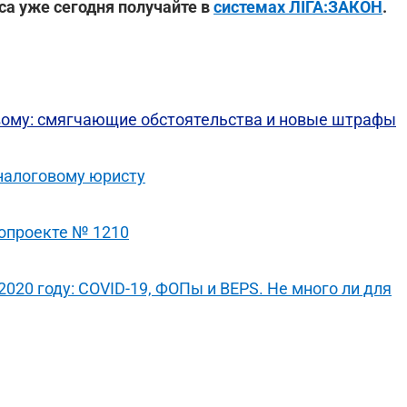
са уже сегодня получайте в
системах ЛІГА:ЗАКОН
.
вому: смягчающие обстоятельства и новые штрафы
 налоговому юристу
нопроекте № 1210
020 году: COVID-19, ФОПы и BEPS. Не много ли для