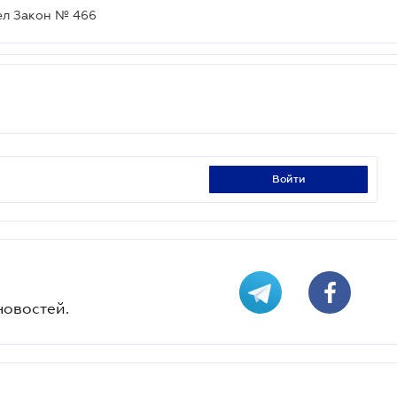
ел Закон № 466
войти
новостей.