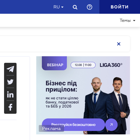
ВОЙТИ
RU
Темы
Реклама