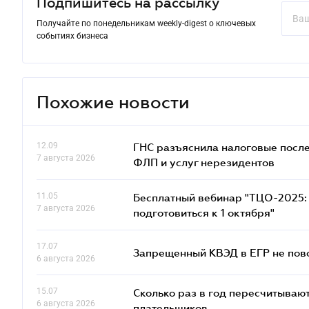
Подпишитесь на рассылку
Получайте по понедельникам weekly-digest о ключевых
событиях бизнеса
Похожие новости
12.09
ГНС разъяснила налоговые посл
7 августа 2026
ФЛП и услуг нерезидентов
11.05
Бесплатный вебинар "ТЦО-2025: 
7 августа 2026
подготовиться к 1 октября"
17.07
Запрещенный КВЭД в ЕГР не пово
6 августа 2026
15.07
Сколько раз в год пересчитываю
6 августа 2026
плательщиков