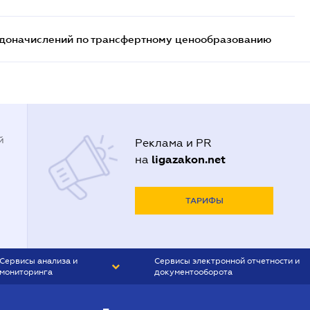
т доначислений по трансфертному ценообразованию
й
Реклама и PR
ligazakon.net
на
ТАРИФЫ
Сервисы анализа и
Сервисы электронной отчетности и
мониторинга
документооборота
CONTR AGENT
Liga:REPORT