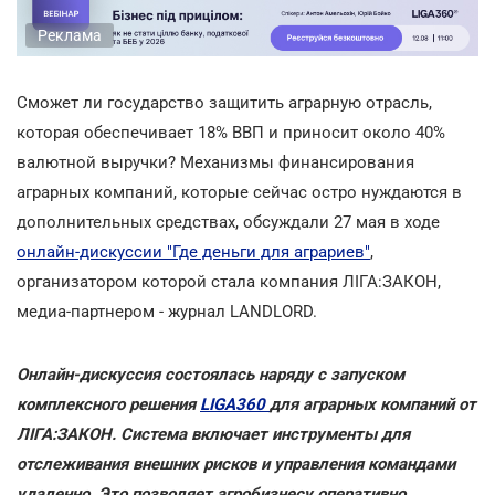
Реклама
Сможет ли государство защитить аграрную отрасль,
которая обеспечивает 18% ВВП и приносит около 40%
валютной выручки? Механизмы финансирования
аграрных компаний, которые сейчас остро нуждаются в
дополнительных средствах, обсуждали 27 мая в ходе
онлайн-дискуссии "Где деньги для аграриев"
,
организатором которой стала компания ЛІГА:ЗАКОН,
медиа-партнером - журнал LANDLORD.
Онлайн-дискуссия состоялась наряду с запуском
комплексного решения
LIGA360
для аграрных компаний от
ЛІГА:ЗАКОН. Система включает инструменты для
отслеживания внешних рисков и управления командами
удаленно. Это позволяет агробизнесу оперативно