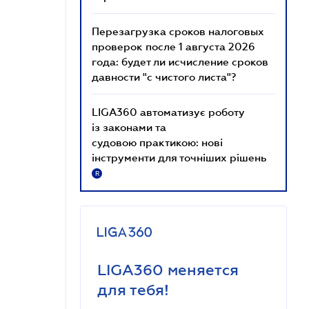
Перезагрузка сроков налоговых
проверок после 1 августа 2026
года: будет ли исчисление сроков
давности "с чистого листа"?
LIGA360 автоматизує роботу
із законами та
судовою практикою: нові
інструменти для точніших рішень
R
LIGA360 меняется
для тебя!