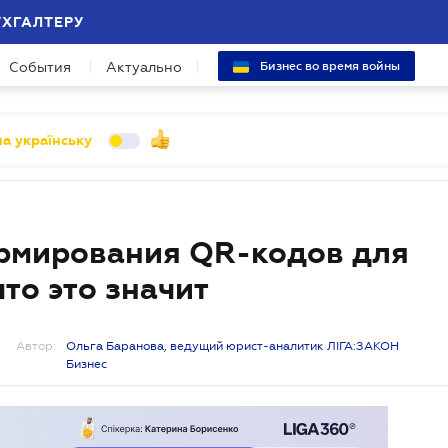
УХГАЛТЕРУ
События
Актуально
Бизнес во время войны
а українську
рмирования QR-кодов для
то это значит
Автор:
Ольга Баранова, ведущий юрист-аналитик ЛІГА:ЗАКОН
Бизнес