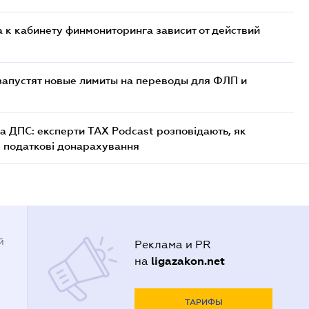
 к кабинету финмониторинга зависит от действий
 запустят новые лимиты на переводы для ФЛП и
а ДПС: експерти TAX Podcast розповідають, як
і податкові донарахування
й
Реклама и PR
ligazakon.net
на
ТАРИФЫ