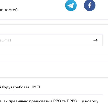
новостей.
н будут требовать IMEI
в: як правильно працювати з РРО та ПРРО – у новому