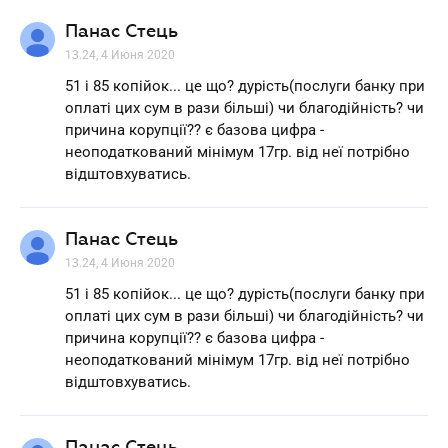
Панас Стець
13.24, 4 Июня 2020
51 і 85 копійок... це що? дурість(послуги банку при
оплаті цих сум в рази більші) чи благодійність? чи
причина корупції?? є базова цифра -
неоподаткований мінімум 17гр. від неї потрібно
відштовхуватись.
Панас Стець
13.24, 4 Июня 2020
51 і 85 копійок... це що? дурість(послуги банку при
оплаті цих сум в рази більші) чи благодійність? чи
причина корупції?? є базова цифра -
неоподаткований мінімум 17гр. від неї потрібно
відштовхуватись.
Панас Стець