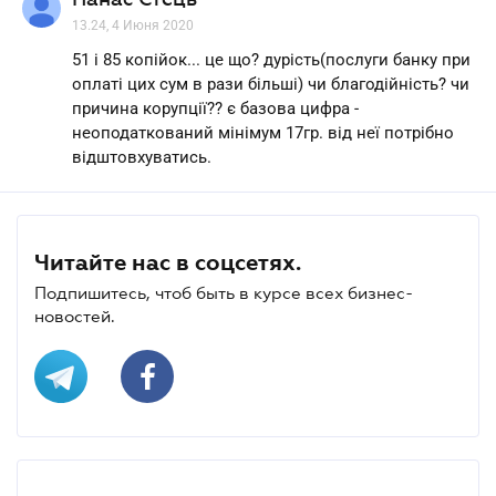
13.24, 4 Июня 2020
51 і 85 копійок... це що? дурість(послуги банку при
оплаті цих сум в рази більші) чи благодійність? чи
причина корупції?? є базова цифра -
неоподаткований мінімум 17гр. від неї потрібно
відштовхуватись.
Читайте нас в соцсетях.
Подпишитесь, чтоб быть в курсе всех бизнес-
новостей.