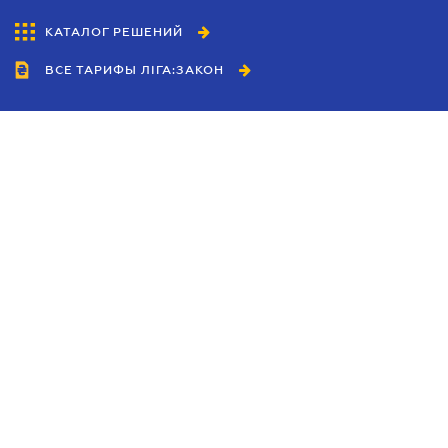
КАТАЛОГ РЕШЕНИЙ
ВСЕ ТАРИФЫ ЛІГА:ЗАКОН
Сотрудничество
Агенты
Дилеры
Политика
конфиденциальности
Условия использования
сайта
Реклама
Блог
Новости компании
Руководства
Каталоги компаний