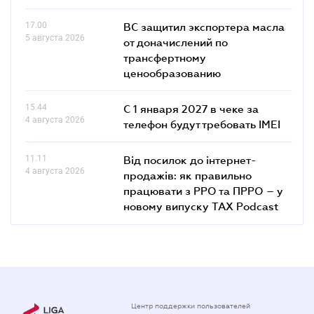
17.00
ВС защитил экспортера масла
5 августа 2026
от доначислений по
трансфертному
ценообразованию
15.44
С 1 января 2027 в чеке за
4 августа 2026
телефон будут требовать IMEI
11.11
Від посилок до інтернет-
4 августа 2026
продажів: як правильно
працювати з РРО та ПРРО – у
новому випуску TAX Podcast
Центр поддержки пользователей