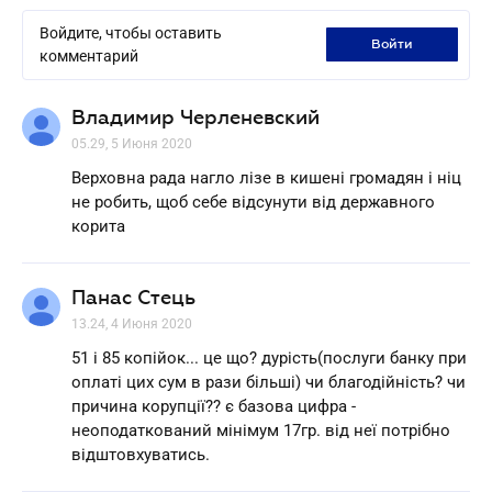
Войдите, чтобы оставить
войти
комментарий
Владимир Черленевский
05.29, 5 Июня 2020
Верховна рада нагло лізе в кишені громадян і ніц
не робить, щоб себе відсунути від державного
корита
Панас Стець
13.24, 4 Июня 2020
51 і 85 копійок... це що? дурість(послуги банку при
оплаті цих сум в рази більші) чи благодійність? чи
причина корупції?? є базова цифра -
неоподаткований мінімум 17гр. від неї потрібно
відштовхуватись.