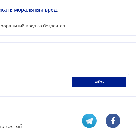
скать моральный вред
.
Госорган обязан компенсировать моральный вред за бездеятельность
войти
новостей.