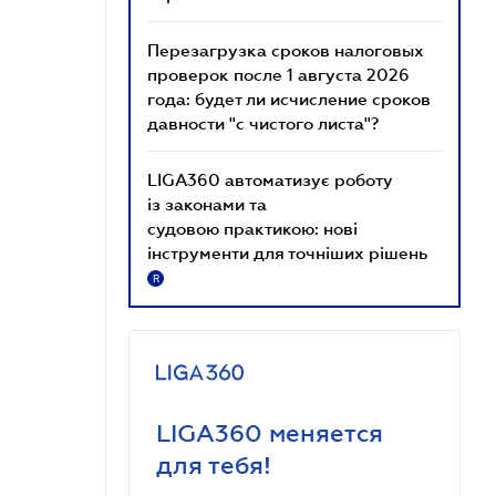
Перезагрузка сроков налоговых
проверок после 1 августа 2026
года: будет ли исчисление сроков
давности "с чистого листа"?
LIGA360 автоматизує роботу
із законами та
судовою практикою: нові
інструменти для точніших рішень
R
LIGA360 меняется
для тебя!