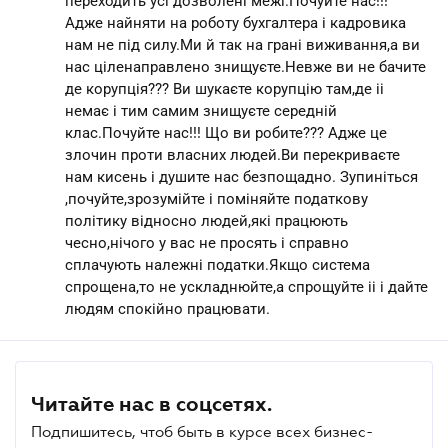
переходить усі дозволені межі.Почуйте нас!!!
Адже найняти на роботу бухгалтера і кадровика
нам не під силу.Ми й так на грані виживання,а ви
нас ціленаправлено знищуєте.Невже ви не бачите
де корупція??? Ви шукаєте корупцію там,де іі
немає і тим самим знищуєте середній
клас.Почуйте нас!!! Що ви робите??? Адже це
злочин проти власних людей.Ви перекриваєте
нам кисень і душите нас безпощадно. Зупиніться
,почуйте,зрозумійте і поміняйте податкову
політику відносно людей,які працюють
чесно,нічого у вас не просять і справно
сплачують належні податки.Якщо система
спрощена,то не ускладнюйте,а спрощуйте іі і дайте
людям спокійно працювати.
Читайте нас в соцсетях.
Подпишитесь, чтоб быть в курсе всех бизнес-