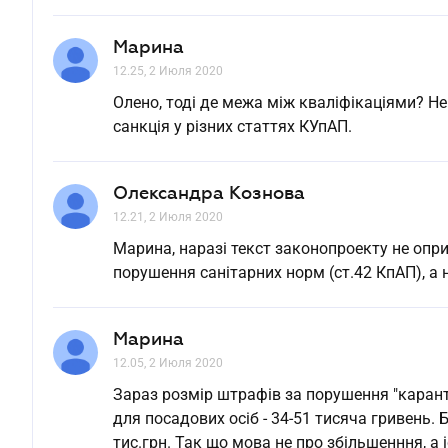
Марина
12.25, 2 Июля 2020
Олено, тоді де межа між кваліфікаціями? Н
санкція у різних статтях КУпАП.
Олександра Кознова
12.21, 2 Июля 2020
Марина, наразі текст законопроекту не опр
порушення санітарних норм (ст.42 КпАП), а 
Марина
12.05, 2 Июля 2020
Зараз розмір штрафів за порушення "каранти
для посадових осіб - 34-51 тисяча гривень. Бу
тис.грн. Так що мова не про збільшенння, а