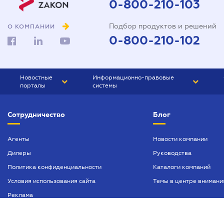
0-800-210-103
Подбор продуктов и решений
О КОМПАНИИ
0-800-210-102
Новостные
Информационно-правовые
порталы
системы
ЮРЛИГА
Право Украины
Сотрудничество
Блог
БИЗНЕС
ГРАНД
БУХГАЛТЕР.ua
ПРАЙМ
Агенты
Новости компании
Дилеры
Руководства
БУХГАЛТЕР ПРОФ
Политика конфиденциальности
Каталоги компаний
ЮРИСТ ПРОФ
Условия использования сайта
Темы в центре внимани
ЮРИСТ
Реклама
ПІДПРИЄМЕЦЬ