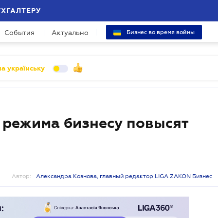
УХГАЛТЕРУ
События
Актуально
Бизнес во время войны
а українську
 режима бизнесу повысят
Автор:
Александра Кознова, главный редактор LIGA ZAKON Бизнес