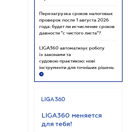
Перезагрузка сроков налоговых
проверок после 1 августа 2026
года: будет ли исчисление сроков
давности "с чистого листа"?
LIGA360 автоматизує роботу
із законами та
судовою практикою: нові
інструменти для точніших рішень
R
LIGA360 меняется
для тебя!