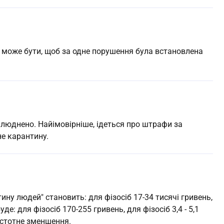
е може бути, щоб за одне порушення була встановлена
илюднено. Найімовірніше, ідеться про штрафи за
не карантину.
ну людей" становить: для фізосіб 17-34 тисячі гривень,
де: для фізосіб 170-255 гривень, для фізосіб 3,4 - 5,1
 істотне зменшення.