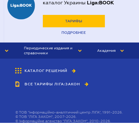
Liga:BOOK
каталог Украины
ТАРИФЫ
ПОДРОБНЕЕ
Периодические издания и
Академия
справочники
ЮРИСТ&ЗАКОН
АКАДЕМИЯ ЛІГА:ЗАКОН
КАТАЛОГ РЕШЕНИЙ
БУХГАЛТЕР&ЗАКОН
ВСЕ ТАРИФЫ ЛІГА:ЗАКОН
ВЕСТНИК МСФО
ИНТЕРБУХ
ЛИЧНЫЙ ЭКСПЕРТ
©
ТОВ "інформаційно-аналітичний центр ЛІГА", 1991-2026.
©
ТОВ "ЛІГА ЗАКОН", 2007-2026.
©
Інформаційне агенство "ЛІГА:ЗАКОН", 2010-2026.