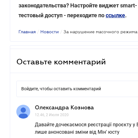
законодательства? Настройте виджет smart-
тестовый доступ - переходите по
ссылке
.
Главная
/
Новости
/
За нарушение масочного режима
Оставьте комментарий
Войдите, чтобы оставить комментарий
Олександра Кознова
12.46, 2 Июля 2020
Давайте дочекаємося реєстрації проєкту у В
лише анонсовані зміни від Мін' юсту