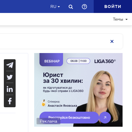
ВОЙТИ
RU
Темы
Реклама