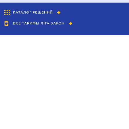
КАТАЛОГ РЕШЕНИЙ
ВСЕ ТАРИФЫ ЛІГА:ЗАКОН
Сотрудничество
Агенты
Дилеры
Политика
конфиденциальности
Условия использования
сайта
Реклама
Блог
Новости компании
Руководства