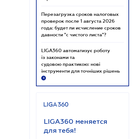
Перезагрузка сроков налоговых
проверок после 1 августа 2026
года: будет ли исчисление сроков
давности "с чистого листа"?
LIGA360 автоматизує роботу
із законами та
судовою практикою: нові
інструменти для точніших рішень
R
LIGA360 меняется
для тебя!