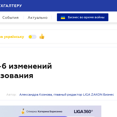
УХГАЛТЕРУ
События
Актуально
Бизнес во время войны
а українську
-6 изменений
азования
Автор:
Александра Кознова, главный редактор LIGA ZAKON Бизнес