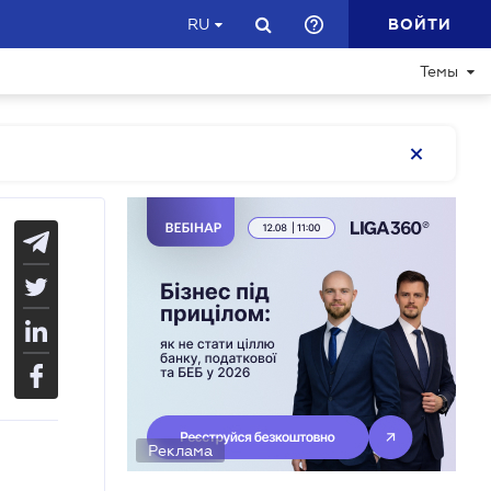
ВОЙТИ
RU
Темы
Реклама