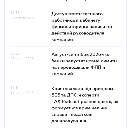
11.11
Доступ ответственного
3 августа 2026
работника к кабинету
финмониторинга зависит от
действий руководителя
компании
09.05
Август-сентябрь 2026-го:
28 июля 2026
банки запустят новые лимиты
на переводы для ФЛП и
компаний
16.14
Криптовалюта під прицілом
17 июля 2026
БЕБ та ДПС: експерти
TAX Podcast розповідають, як
формується кримінальна
справа і податкові
донарахування