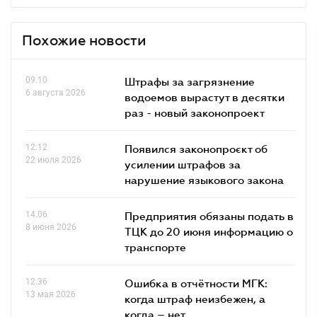
Похожие новости
09.10
Штрафы за загрязнение
6 августа 2026
водоемов вырастут в десятки
раз - новый законопроект
12.12
Появился законопроєкт об
22 июля 2026
усилении штрафов за
нарушение языкового закона
14.06
Предприятия обязаны подать в
8 июня 2026
ТЦК до 20 июня информацию о
транспорте
12.36
Ошибка в отчётности МГК:
13 мая 2026
когда штраф неизбежен, а
когда – нет