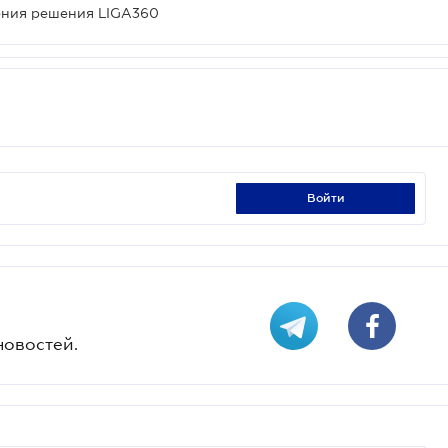
ения решения LIGA360
войти
новостей.