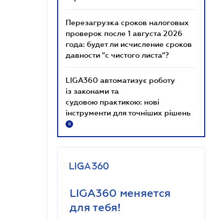
Перезагрузка сроков налоговых
проверок после 1 августа 2026
года: будет ли исчисление сроков
давности "с чистого листа"?
LIGA360 автоматизує роботу
із законами та
судовою практикою: нові
інструменти для точніших рішень
R
LIGA360 меняется
для тебя!