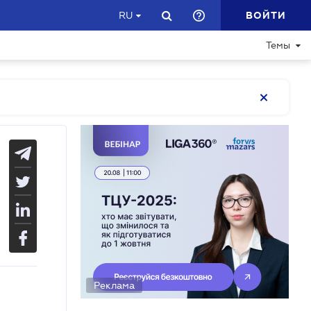
ВОЙТИ
RU
Темы
Реклама