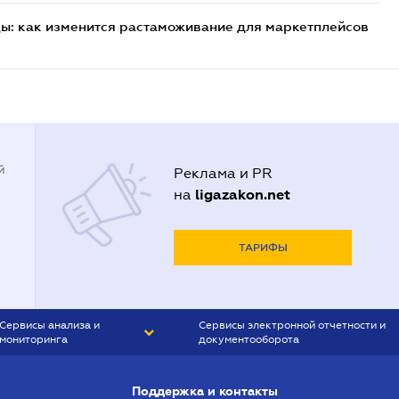
цы: как изменится растаможивание для маркетплейсов
й
Реклама и PR
ligazakon.net
на
ТАРИФЫ
Сервисы анализа и
Сервисы электронной отчетности и
мониторинга
документооборота
CONTR AGENT
Liga:REPORT
Поддержка и контакты
SMS-МАЯК