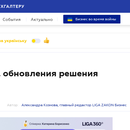
УХГАЛТЕРУ
События
Актуально
Бизнес во время войны
а українську
а обновления решения
Автор:
Александра Кознова, главный редактор LIGA ZAKON Бизнес