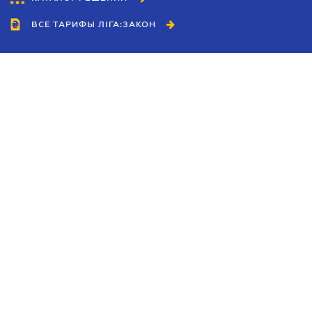
ВСЕ ТАРИФЫ ЛІГА:ЗАКОН
Сотрудничество
Агенты
Дилеры
Политика
конфиденциальности
Условия использования
сайта
Реклама
Блог
Новости компании
Руководства
Каталоги компаний
Темы в центре внимания