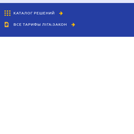
КАТАЛОГ РЕШЕНИЙ
ВСЕ ТАРИФЫ ЛІГА:ЗАКОН
Сотрудничество
Агенты
Дилеры
Политика
конфиденциальности
Условия использования
сайта
Реклама
Блог
Новости компании
Руководства