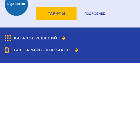
ТАРИФЫ
ПОДРОБНЕЕ
КАТАЛОГ РЕШЕНИЙ
ВСЕ ТАРИФЫ ЛІГА:ЗАКОН
Сотрудничество
Агенты
Дилеры
Политика
конфиденциальности
Условия использования
сайта
Реклама
Блог