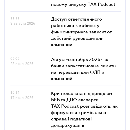
новому випуску TAX Podcast
11.11
Доступ ответственного
3 августа 2026
работника к кабинету
финмониторинга зависит от
действий руководителя
компании
09.05
Август-сентябрь 2026-го:
28 июля 2026
банки запустят новые лимиты
на переводы для ФЛП и
компаний
16.14
Криптовалюта під прицілом
17 июля 2026
БЕБ та ДПС: експерти
TAX Podcast розповідають, як
формується кримінальна
справа і податкові
донарахування