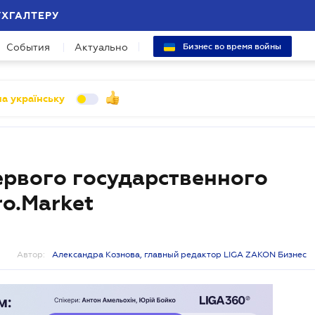
УХГАЛТЕРУ
События
Актуально
Бизнес во время войны
а українську
ервого государственного
o.Market
Автор:
Александра Кознова, главный редактор LIGA ZAKON Бизнес