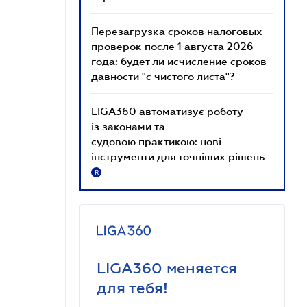
Перезагрузка сроков налоговых
проверок после 1 августа 2026
года: будет ли исчисление сроков
давности "с чистого листа"?
LIGA360 автоматизує роботу
із законами та
судовою практикою: нові
інструменти для точніших рішень
R
LIGA360 меняется
для тебя!