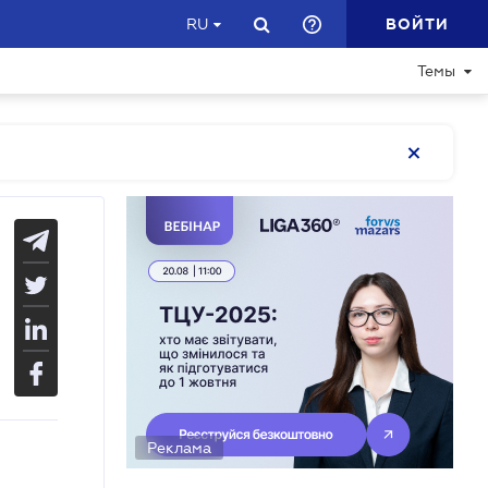
ВОЙТИ
RU
Темы
Реклама