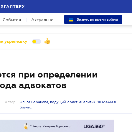
УХГАЛТЕРУ
События
Актуально
Бизнес во время войны
а українську
тся при определении
хода адвокатов
Автор:
Ольга Баранова, ведущий юрист-аналитик ЛІГА:ЗАКОН
Бизнес