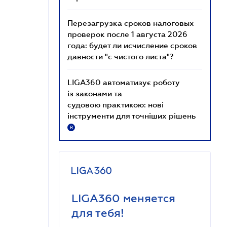
Перезагрузка сроков налоговых
проверок после 1 августа 2026
года: будет ли исчисление сроков
давности "с чистого листа"?
LIGA360 автоматизує роботу
із законами та
судовою практикою: нові
інструменти для точніших рішень
R
LIGA360 меняется
для тебя!