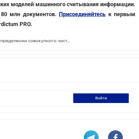
ких моделей машинного считывания информации.
е 80 млн документов.
Присоединяйтесь
к первым
dictum PRO.
Какие расходы учитываются при определении совокупного чистого дохода адвокатов
войти