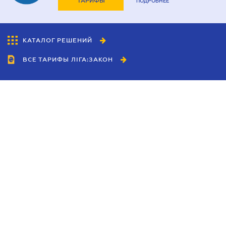
ТАРИФЫ
ПОДРОБНЕЕ
КАТАЛОГ РЕШЕНИЙ
ВСЕ ТАРИФЫ ЛІГА:ЗАКОН
Сотрудничество
Агенты
Дилеры
Политика
конфиденциальности
Условия использования
сайта
Реклама
Блог
Новости компании