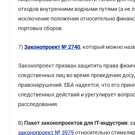
отходов внутренними водными путями (а не л
исключение положения относительно финанси
портовых сборов.
7)
Законопроект № 2740
, который можно назв
Законопроект призван защитить права физич
следственных лиц во время проведения досу
правонарушений. ЕБА надеется, что его при
следственных действий и урегулирует вопро
расследования.
8)
Пакет законопроектов для ІТ-индустрии:
з
законопроект № 3979
относительно стимулиро