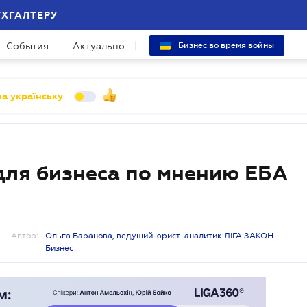
УХГАЛТЕРУ
События
Актуально
Бизнес во время войны
а українську
для бизнеса по мнению ЕБА
Автор:
Ольга Баранова, ведущий юрист-аналитик ЛІГА:ЗАКОН
Бизнес