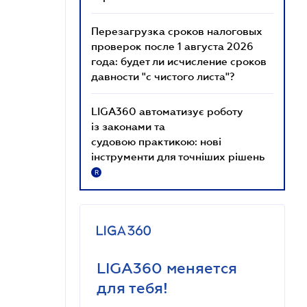
Перезагрузка сроков налоговых
проверок после 1 августа 2026
года: будет ли исчисление сроков
давности "с чистого листа"?
LIGA360 автоматизує роботу
із законами та
судовою практикою: нові
інструменти для точніших рішень
R
LIGA360 меняется
для тебя!