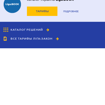
ТАРИФЫ
ПОДРОБНЕЕ
КАТАЛОГ РЕШЕНИЙ
ВСЕ ТАРИФЫ ЛІГА:ЗАКОН
Сотрудничество
Агенты
Дилеры
Политика
конфиденциальности
Условия использования
сайта
Реклама
Блог