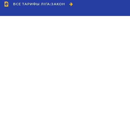
ВСЕ ТАРИФЫ ЛІГА:ЗАКОН
Сотрудничество
Агенты
Дилеры
Политика
конфиденциальности
Условия использования
сайта
Реклама
Блог
Новости компании
Руководства
Каталоги компаний
Темы в центре внимания