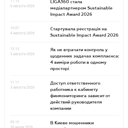
11.15
LIGA360 стала
6 августа 2026
медіапартнером Sustainable
Impact Award 2026
10.07
Стартувала реєстрація на
4 августа 2026
Sustainable Impact Award 2026
13.15
Як не втрачати контроль у
3 августа 2026
щоденних задачах комплаєнса:
4 виміри роботи в одному
просторі
11.11
Доступ ответственного
3 августа 2026
работника к кабинету
финмониторинга зависит от
действий руководителя
компании
09.15
В Киеве мошенники
30 июля 2026