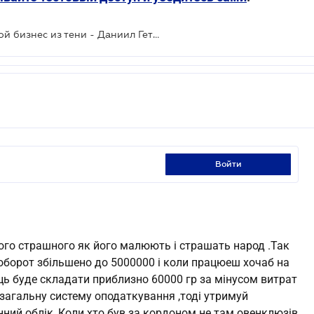
Топ-5 законов, выводящих большой бизнес из тени - Даниил Гетманцев
войти
чого страшного як його малюють і страшать народ .Так
 оборот збільшено до 5000000 і коли працюеш хочаб на
яць буде складати приблизно 60000 гр за мінусом витрат
 загальну систему оподаткування ,тоді утримуй
інний облік, Коли хто був за кордоном не там овенклюзів