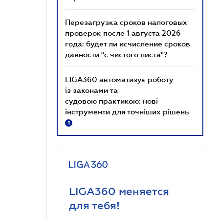
Перезагрузка сроков налоговых
проверок после 1 августа 2026
года: будет ли исчисление сроков
давности "с чистого листа"?
LIGA360 автоматизує роботу
із законами та
судовою практикою: нові
інструменти для точніших рішень
R
LIGA360 меняется
для тебя!