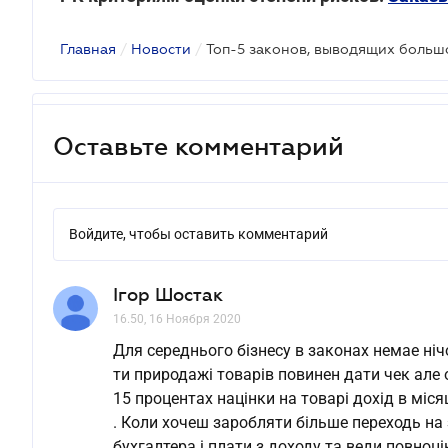
Главная
/
Новости
/
Оставьте комментарий
Войдите, чтобы оставить комментарий
Ігор Шостак
16.50, 16 Ноября 2020
Для середнього бізнесу в законах немае ні
ти природажі товарів повинен дати чек але
15 процентах націнки на товарі дохід в міс
. Коли хочеш заробляти більше переходь на
бухгалтера і плати з доходу та веди повноц