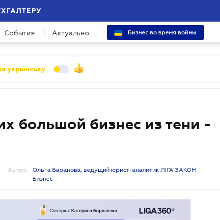
УХГАЛТЕРУ
События
Актуально
Бизнес во время войны
а українську
х большой бизнес из тени -
Автор:
Ольга Баранова, ведущий юрист-аналитик ЛІГА:ЗАКОН
Бизнес