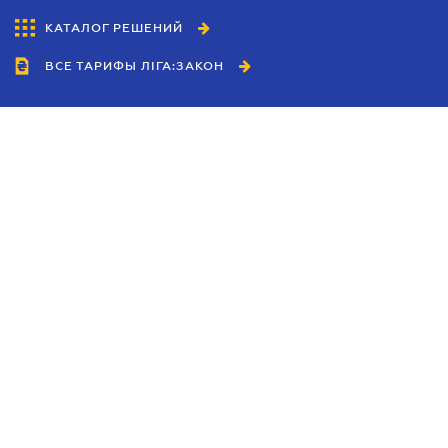
КАТАЛОГ РЕШЕНИЙ
ВСЕ ТАРИФЫ ЛІГА:ЗАКОН
Сотрудничество
Агенты
Дилеры
Политика
конфиденциальности
Условия использования
сайта
Реклама
Блог
Новости компании
Руководства
Каталоги компаний