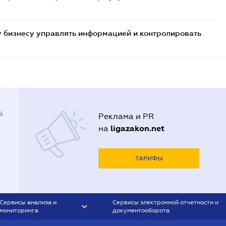
 бизнесу управлять информацией и контролировать
й
Реклама и PR
ligazakon.net
на
ТАРИФЫ
Сервисы анализа и
Сервисы электронной отчетности и
мониторинга
документооборота
CONTR AGENT
Liga:REPORT