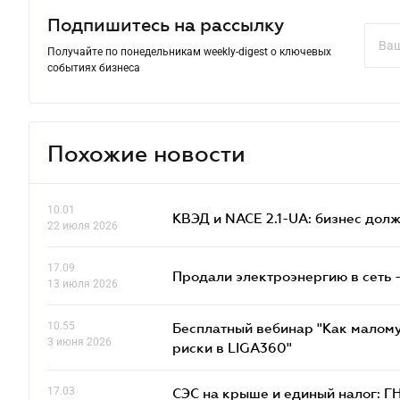
Подпишитесь на рассылку
Получайте по понедельникам weekly-digest о ключевых
событиях бизнеса
Похожие новости
10.01
КВЭД и NACE 2.1-UA: бизнес дол
22 июля 2026
17.09
Продали электроэнергию в сеть 
13 июля 2026
10.55
Бесплатный вебинар "Как малому
3 июня 2026
риски в LIGA360"
17.03
СЭС на крыше и единый налог: Г