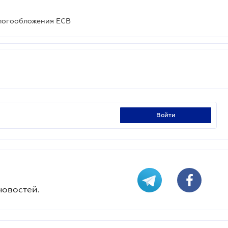
логообложения ЕСВ
войти
новостей.