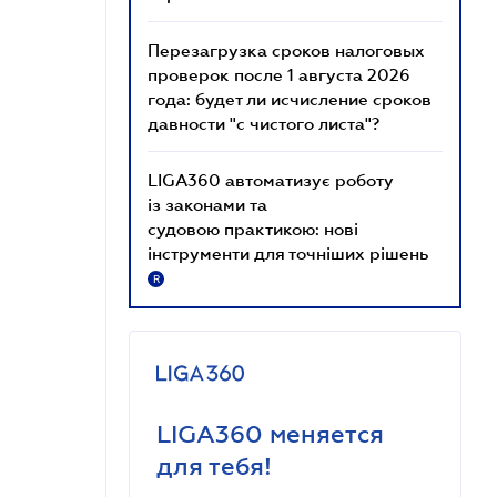
Перезагрузка сроков налоговых
проверок после 1 августа 2026
года: будет ли исчисление сроков
давности "с чистого листа"?
LIGA360 автоматизує роботу
із законами та
судовою практикою: нові
інструменти для точніших рішень
R
LIGA360 меняется
для тебя!