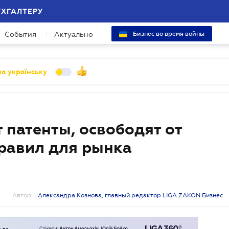
УХГАЛТЕРУ
События
Актуально
Бизнес во время войны
а українську
т патенты, освободят от
правил для рынка
Автор:
Александра Кознова, главный редактор LIGA ZAKON Бизнес