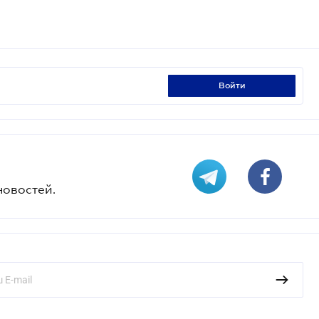
войти
новостей.