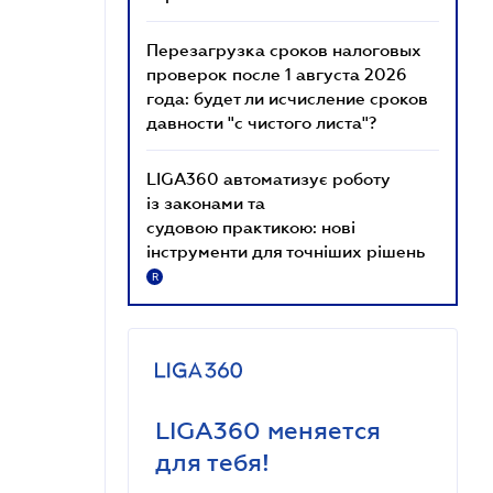
Перезагрузка сроков налоговых
проверок после 1 августа 2026
года: будет ли исчисление сроков
давности "с чистого листа"?
LIGA360 автоматизує роботу
із законами та
судовою практикою: нові
інструменти для точніших рішень
R
LIGA360 меняется
для тебя!