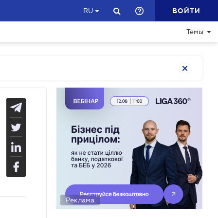
ВОЙТИ
RU
Темы
Реклама