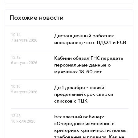
Похожие новости
10.14
Дистанционный работник-
7 августа 2026
иностранец: что с НДФЛ и ЕСВ
12.12
Кабмин обязал ГНС передать
6 августа 2026
персональные данные о
мужчинах 18-60 лет
10.10
До 1 декабря - новый
5 августа 2026
предельный срок сверки
списков c ТЦК
13.48
Бесплатный вебинар:
16 июля 2026
«Очередные изменения в
критериях критичности: новые
требования и правила. Как не