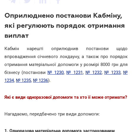
Оприлюднено постанови Кабміну,
які регулюють порядок отримання
виплат
Кабмін нарешті оприлюднив постанови щодо
впровадження січневого локдауну, а також про порядок
отримання матеріальної допомоги у розмірі 8000 грн для
бізнесу (постанови
№ 1230
,
№ 1231
,
№ 1232
,
№ 1233
,
№
1234
,
№ 1235
,
№ 1236
).
Які є види одноразової допомоги та хто її може отримати?
Нагадаємо, передбачено три види допомоги:
1. Одноразова матеріальна допомога застрахованим