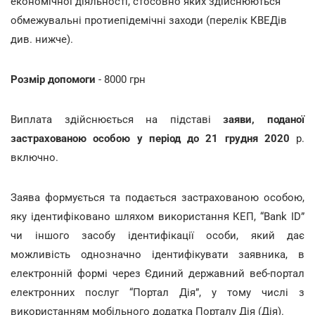
економічної діяльності, стосовно яких здійснюються
обмежувальні протиепідемічні заходи (перелік КВЕДів
див. нижче).
Розмір допомоги
- 8000 грн
Виплата здійснюється на підставі
заяви, поданої
застрахованою особою у період до 21 грудня 2020
р.
включно.
Заява формується та подається застрахованою особою,
яку ідентифіковано шляхом використання КЕП, “Bank ID”
чи іншого засобу ідентифікації особи, який дає
можливість однозначно ідентифікувати заявника, в
електронній формі через Єдиний державний веб-портал
електронних послуг “Портал Дія”, у тому числі з
використанням мобільного додатка Порталу Дія (Дія).