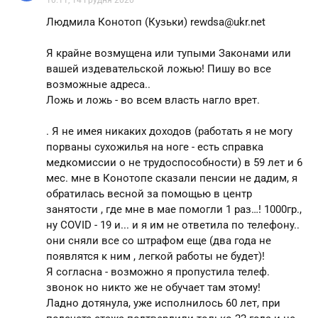
10.11, 14 Грудня 2020
Людмила Конотоп (Кузьки) rewdsa@ukr.net
Я крайне возмущена или тупыми Законами или
вашей издевательской ложью! Пишу во все
возможные адреса..
Ложь и ложь - во всем власть нагло врет.
. Я не имея никаких доходов (работать я не могу
порваны сухожилья на ноге - есть справка
медкомиссии о не трудоспособности) в 59 лет и 6
мес. мне в Конотопе сказали пенсии не дадим, я
обратилась весной за помощью в центр
занятости , где мне в мае помогли 1 раз…! 1000гр.,
ну COVID - 19 и... и я им не ответила по телефону..
они сняли все со штрафом еще (два года не
появлятся к ним , легкой работы не будет)!
Я согласна - возможно я пропустила телеф.
звонок но никто же не обучает там этому!
Ладно дотянула, уже исполнилось 60 лет, при