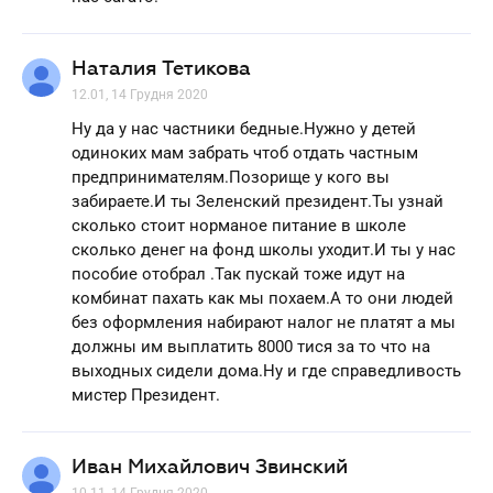
Наталия Тетикова
12.01, 14 Грудня 2020
Ну да у нас частники бедные.Нужно у детей
одиноких мам забрать чтоб отдать частным
предпринимателям.Позорище у кого вы
забираете.И ты Зеленский президент.Ты узнай
сколько стоит норманое питание в школе
сколько денег на фонд школы уходит.И ты у нас
пособие отобрал .Так пускай тоже идут на
комбинат пахать как мы похаем.А то они людей
без оформления набирают налог не платят а мы
должны им выплатить 8000 тися за то что на
выходных сидели дома.Ну и где справедливость
мистер Президент.
Иван Михайлович Звинский