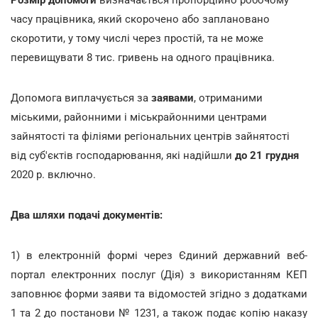
Розмір допомоги
визначається пропорційно робочому
часу працівника, який скорочено або заплановано
скоротити, у тому числі через простій, та не може
перевищувати 8 тис. гривень на одного працівника.
Допомога виплачується за
заявами
, отриманими
міськими, районними і міськрайонними центрами
зайнятості та філіями регіональних центрів зайнятості
від суб'єктів господарювання, які надійшли
до 21 грудня
2020 р. включно.
Два шляхи подачі документів:
1) в електронній формі через Єдиний державний веб-
портал електронних послуг (Дія) з використанням КЕП
заповнює форми заяви та відомостей згідно з додатками
1 та 2 до постанови № 1231, а також подає копію наказу