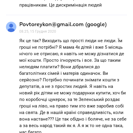
працівникам. Це дискримінація людей
Povtoreykon@gmail.com (google)
08.25, 15 Грудня 2020
Як це так? Виходить що прості люди не люди. Їм
гроші не потрібні? Я мама 4х дітей і вже 5 місяць
нічого не отрисаю, я навіть не можу дізнатися де
мої кошти. Просто ігнорують і все. За що таким
нелюдям платити? Вони дібралися до
багатолітних сімей і матерів одиначок. Ви
серйозно? Потрібно починати знімати кошти з
депутатів, а не з простих людей. Я навіть на
новий рік дітям не можу подарунки купити, хоч би
по коробочці цукерок, за те Зеленський роздає
гроші на ліво, на право тим хто вже заробив собі
на свята. Де в нашій країні справедливість, коли
вона настане??? Це так обідно і боляче, не за себе
а за весь народ такий як я. А я ж то не одна така,
нас багато.