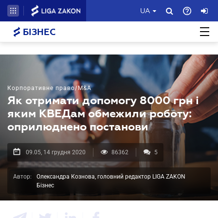
UA
БІЗНЕС
Корпоративне право/M&A
Як отримати допомогу 8000 грн і
яким КВЕДам обмежили роботу:
оприлюднено постанови
09.05, 14 грудня 2020
86362
5
Автор:
Олександра Кознова, головний редактор LIGA ZAKON
Бізнес