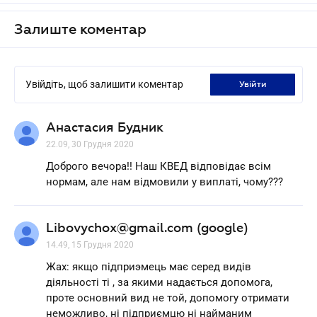
Залиште коментар
Увійдіть, щоб залишити коментар
увійти
Анастасия Будник
22.09, 30 Грудня 2020
Доброго вечора!! Наш КВЕД відповідає всім
нормам, але нам відмовили у виплаті, чому???
Libovychox@gmail.com (google)
14.49, 15 Грудня 2020
Жах: якщо підприэмець має серед видів
діяльності ті , за якими надається допомога,
проте основний вид не той, допомогу отримати
неможливо, ні підприємцю ні найманим