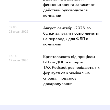
финмониторинга зависит от
действий руководителя
компании
09.05
Август-сентябрь 2026-го:
28 июля 2026
банки запустят новые лимиты
на переводы для ФЛП и
компаний
16.14
Криптовалюта під прицілом
17 июля 2026
БЕБ та ДПС: експерти
TAX Podcast розповідають, як
формується кримінальна
справа і податкові
донарахування