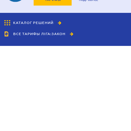
КАТАЛОГ РЕШЕНИЙ
ВСЕ ТАРИФЫ ЛІГА:ЗАКОН
Сотрудничество
Агенты
Дилеры
Политика
конфиденциальности
Условия использования
сайта
Реклама
Блог
Новости компании