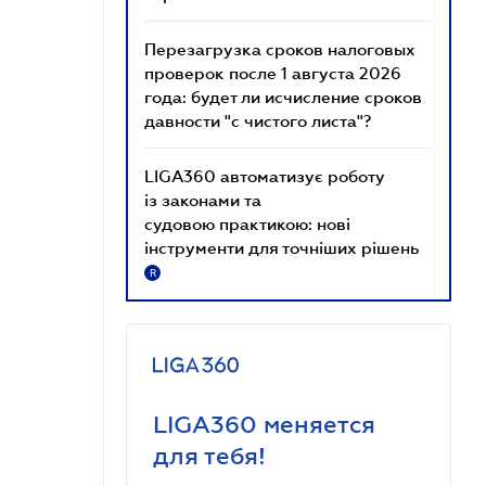
Перезагрузка сроков налоговых
проверок после 1 августа 2026
года: будет ли исчисление сроков
давности "с чистого листа"?
LIGA360 автоматизує роботу
із законами та
судовою практикою: нові
інструменти для точніших рішень
R
LIGA360 меняется
для тебя!