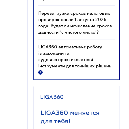
Перезагрузка сроков налоговых
проверок после 1 августа 2026
года: будет ли исчисление сроков
давности "с чистого листа"?
LIGA360 автоматизує роботу
із законами та
судовою практикою: нові
інструменти для точніших рішень
R
LIGA360 меняется
для тебя!