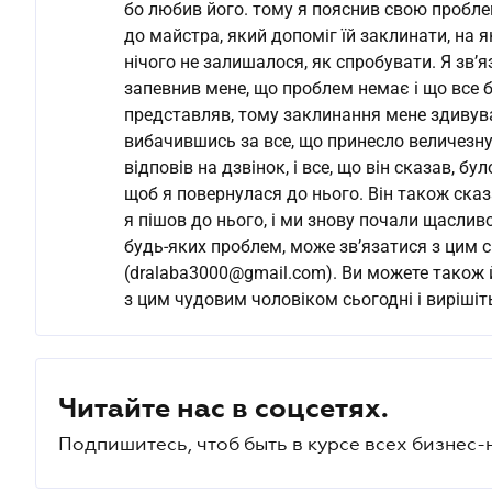
бо любив його. тому я пояснив свою проблем
до майстра, який допоміг їй заклинати, на я
нічого не залишалося, як спробувати. Я зв’
запевнив мене, що проблем немає і що все бу
представляв, тому заклинання мене здивувал
вибачившись за все, що принесло величезну 
відповів на дзвінок, і все, що він сказав, бу
щоб я повернулася до нього. Він також сказ
я пішов до нього, і ми знову почали щасли
будь-яких проблем, може зв’язатися з цим
(dralaba3000@gmail.com). Ви можете також
з цим чудовим чоловіком сьогодні і вирішіт
Читайте нас в соцсетях.
Подпишитесь, чтоб быть в курсе всех бизнес-