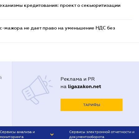
еханизмы кредитования: проект о секьюритизации
с-мажора не дает право на уменьшение НДС без
й
Реклама и PR
ligazakon.net
на
ТАРИФЫ
Сервисы анализа и
Сервисы электронной отчетности и
мониторинга
документооборота