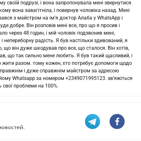
у своїй подрузі, і вона запропонувала мені звернутися
кому вона завагітніла, і повернув чоловіка назад. Мені
язався з майстром на ім’я доктор Алаба у WhatsApp і
де добре. Він розповів мені все, про що я просив і
о через 48 годин, і мій чоловік подзвонив мені,
і непереборну радість. Я був настільки здивований, я
ло, що він дуже шкодував про все, що сталося. Він хотів,
ав, що так сильно мене любить. Я був такий щасливий, і
во жити разом. тому кожен, хто потребує допомоги щодо
 справжнім і дуже справжнім майстром за адресою
 йому Whatsapp за номером +2349071995123. зв’яжіться
ь свої проблеми на 100%.
новостей.