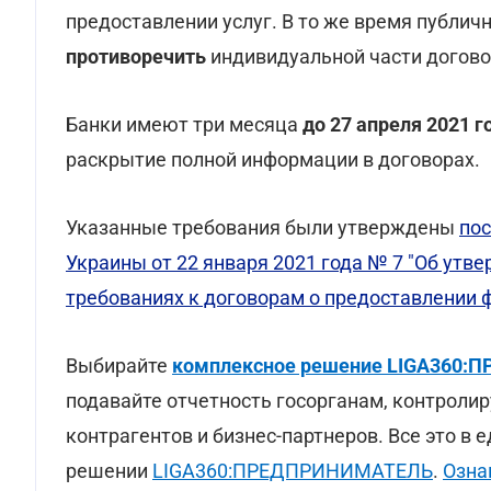
предоставлении услуг. В то же время публич
противоречить
индивидуальной части догово
Банки имеют три месяца
до 27 апреля 2021 г
раскрытие полной информации в договорах.
Указанные требования были утверждены
по
Украины от 22 января 2021 года № 7 "Об ут
требованиях к договорам о предоставлении ф
Выбирайте
комплексное решение LIGA360
подавайте отчетность госорганам, контролир
контрагентов и бизнес-партнеров. Все это в 
решении
LIGA360:ПРЕДПРИНИМАТЕЛЬ
.
Озна