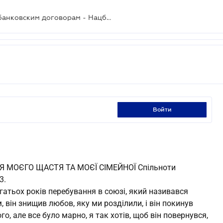
Утверждены новые требования к банковским договорам - Нацбанк
войти
Я МОЄГО ЩАСТЯ ТА МОЄЇ СІМЕЙНОЇ Спільноти
3.
багатьох років перебування в союзі, який називався
 він знищив любов, яку ми розділили, і він покинув
го, але все було марно, я так хотів, щоб він повернувся,