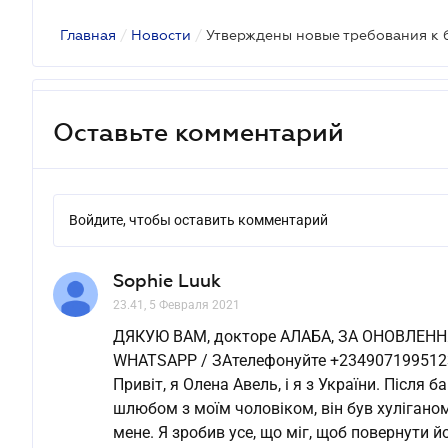
Главная
/
Новости
/
Оставьте комментарий
Войдите, чтобы оставить комментарий
Sophie Luuk
23.41, 5 Февраля 2021
ДЯКУЮ ВАМ, докторе АЛАБА, ЗА ОНОВЛЕНН
WHATSAPP / ЗАтелефонуйте +234907199512
Привіт, я Олена Авель, і я з України. Після 
шлюбом з моїм чоловіком, він був хуліганом,
мене. Я зробив усе, що міг, щоб повернути йо