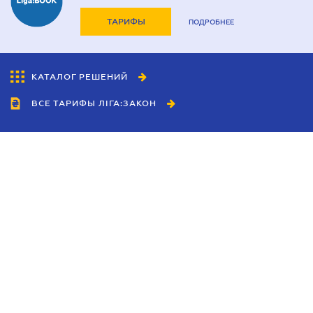
ТАРИФЫ
ПОДРОБНЕЕ
КАТАЛОГ РЕШЕНИЙ
ВСЕ ТАРИФЫ ЛІГА:ЗАКОН
Сотрудничество
Агенты
Дилеры
Политика
конфиденциальности
Условия использования
сайта
Реклама
Блог