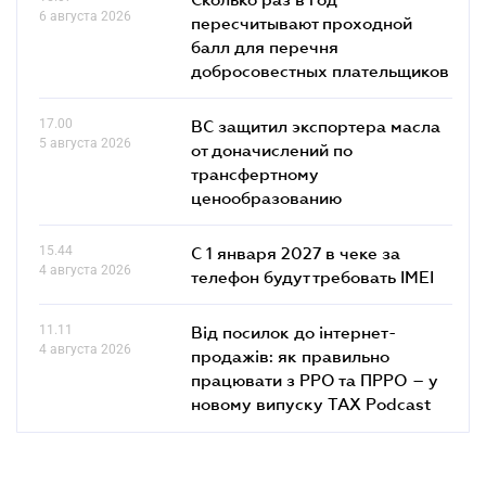
6 августа 2026
пересчитывают проходной
балл для перечня
добросовестных плательщиков
17.00
ВС защитил экспортера масла
5 августа 2026
от доначислений по
трансфертному
ценообразованию
15.44
С 1 января 2027 в чеке за
4 августа 2026
телефон будут требовать IMEI
11.11
Від посилок до інтернет-
4 августа 2026
продажів: як правильно
працювати з РРО та ПРРО – у
новому випуску TAX Podcast