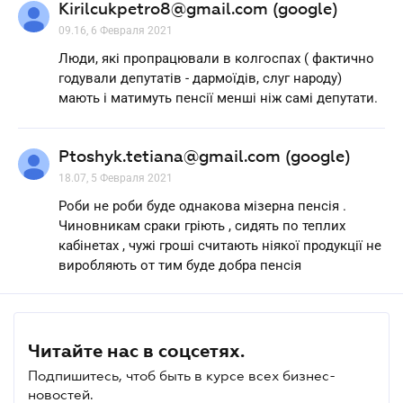
Kirilcukpetro8@gmail.com (google)
09.16, 6 Февраля 2021
Люди, які пропрацювали в колгоспах ( фактично
годували депутатів - дармоїдів, слуг народу)
мають і матимуть пенсії менші ніж самі депутати.
Ptoshyk.tetiana@gmail.com (google)
18.07, 5 Февраля 2021
Роби не роби буде однакова мізерна пенсія .
Чиновникам сраки гріють , сидять по теплих
кабінетах , чужі гроші считають ніякої продукції не
виробляють от тим буде добра пенсія
Читайте нас в соцсетях.
Подпишитесь, чтоб быть в курсе всех бизнес-
новостей.