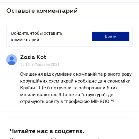
Оставьте комментарий
Войдите, чтобы оставить
войти
комментарий
Zosia Kot
15.15, 8 Февраля 2021
Очищення від сумнівних компаній та різного роду
корупційних схем вкрай необхідне для економіки
Країни ! Ще б потрясли та заборонили б тих
міняли валютою !Що це за "структура"і де
отримують освіту з "професією МІНЯЛО "?
Читайте нас в соцсетях.